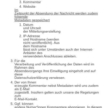
Kommentar
Website
Im
Zeitpunkt der Absendung der Nachricht werden zudem
folgende
Metadaten gespeichert
Datum
und
Uhrz
eit
der Mitteilungserstellung
I
P-Adresse
und Hostname
(werden
nicht veröffentlicht). A
us
dem Hostname
lässt sich unter Umständen auch der Internet-
Anbieter des
verwendeten Anschlusses ableiten.
Für die
Verarbeitung und Veröffentlichung der Daten wird im
Rahmen des
Absendevorgangs Ihre Einwilligung eingeholt und auf
diese
Datenschutzerklärung verwiesen.
Der von Ihnen
erzeugte Kommentar nebst Metadaten wird uns zudem
als E-Mail
zugestellt. Insofern gelten auch unsere die Regelungen
zum
E-Mail-Kontakt.
Ggf. können
andere Nutzer*innen Kommentare abonnieren. In diesem