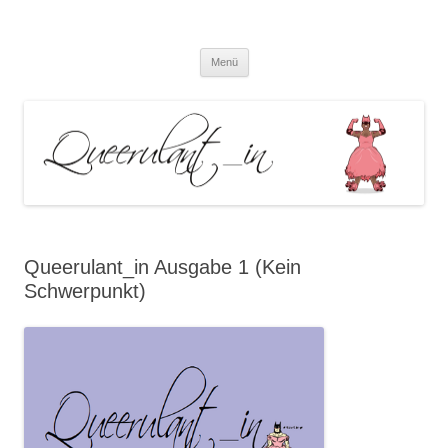
Queerulant_in – Queere Theorien
Zum
und Praxen
Menü
Inhalt
springen
Queerulant_in Ausgabe 1 (Kein
Schwerpunkt)