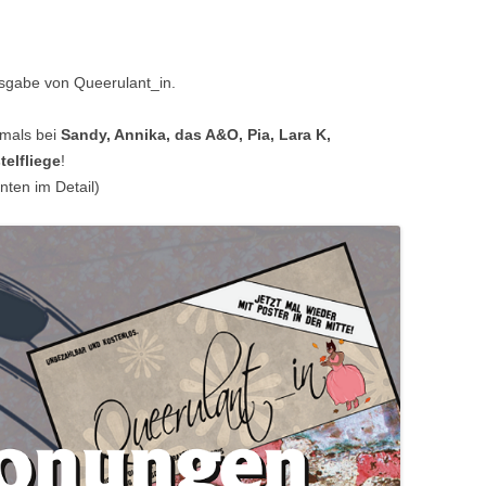
CASUAL SEX)
QUEERULANT_IN AUSGABE 8
Ausgabe von Queerulant_in.
(TRANS* UND ELTERNSCHAFT)
lmals bei
Sandy, Annika, das A&O, Pia, Lara K,
QUEERULANT_IN AUSGABE 7
telfliege
!
(NICHT_BEZIEHUNGEN/BEZIEHUNGEN)
nten im Detail)
QUEERULANT_IN AUSGABE 6
(GIRLFAGS UND GUYDYKES)
QUEERULANT_IN AUSGABE 5
(KEIN SCHWERPUNKT)
QUEERULANT_IN AUSGABE 4
(KEIN SCHWERPUNKT)
QUEERULANT_IN AUSGABE 3
(TRANS* UND
GESCHLECHTSIDENTITÄT)