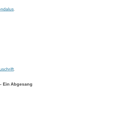
endalus
.
uschrift
.
 – Ein Abgesang