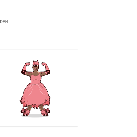
NDEN
2019 – DIE DREI ??? UND
PUR DES TRANS*/QUEEREN
EN
NTS
N
019, 18.00H – WIR SIND
K! QUEER GE_LESEN –
NZIG WAHRE
ULANT_IN(1) LESUNG
2019, 18.00H – ERÖFFNUNG
USSTELLUNG „TRANS*-
TÄTEN“