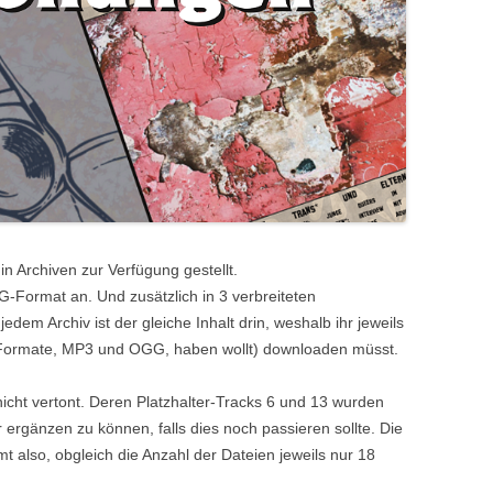
QUEERULANT_IN AUSGABE 2
(CSD UND OSTEUROPA)
QUEERULANT_IN AUSGABE 1
(KEIN SCHWERPUNKT)
n Archiven zur Verfügung gestellt.
-Format an. Und zusätzlich in 3 verbreiteten
 jedem Archiv ist der gleiche Inhalt drin, weshalb ihr jeweils
e Formate, MP3 und OGG, haben wollt) downloaden müsst.
nicht vertont. Deren Platzhalter-Tracks 6 und 13 wurden
 ergänzen zu können, falls dies noch passieren sollte. Die
also, obgleich die Anzahl der Dateien jeweils nur 18