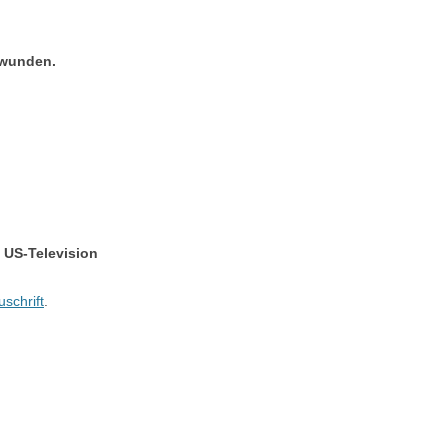
rwunden.
n US-Television
uschrift
.