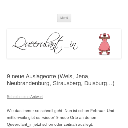
Queerulant_in – Queere Theorien
Zum
und Praxen
Menü
Inhalt
springen
9 neue Auslageorte (Wels, Jena,
Neubrandenburg, Strausberg, Duisburg…)
Schreibe eine Antwort
Wie das immer so schnell geht. Nun ist schon Februar. Und
mittlerweile gibt es ‚wieder‘ 9 neue Orte an denen
Queerulant_in jetzt schon oder zeitnah ausliegt.