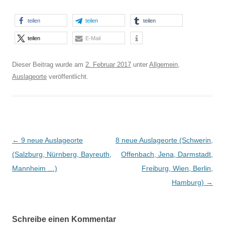
teilen
teilen
teilen
teilen
E-Mail
Dieser Beitrag wurde am
2. Februar 2017
unter
Allgemein
,
Auslageorte
veröffentlicht.
Beitrags-
←
9 neue Auslageorte
8 neue Auslageorte (Schwerin,
Navigation
(Salzburg, Nürnberg, Bayreuth,
Offenbach, Jena, Darmstadt,
Mannheim …)
Freiburg, Wien, Berlin,
Hamburg)
→
Schreibe einen Kommentar