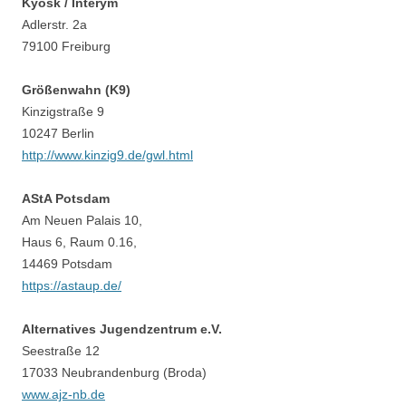
Kyosk / Interym
Adlerstr. 2a
79100 Freiburg
Größenwahn (K9)
Kinzigstraße 9
10247 Berlin
http://www.kinzig9.de/gwl.html
AStA Potsdam
Am Neuen Palais 10,
Haus 6, Raum 0.16,
14469 Potsdam
https://astaup.de/
Alternatives Jugendzentrum e.V.
Seestraße 12
17033 Neubrandenburg (Broda)
www.ajz-nb.de