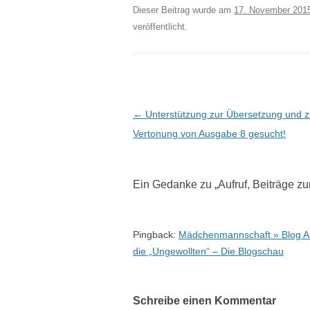
Dieser Beitrag wurde am
17. November 201
veröffentlicht.
Beitrags-
←
Unterstützung zur Übersetzung und z
Navigation
Vertonung von Ausgabe 8 gesucht!
Ein Gedanke zu „
Aufruf, Beiträge z
Pingback:
Mädchenmannschaft » Blog Arc
die „Ungewollten“ – Die Blogschau
Schreibe einen Kommentar