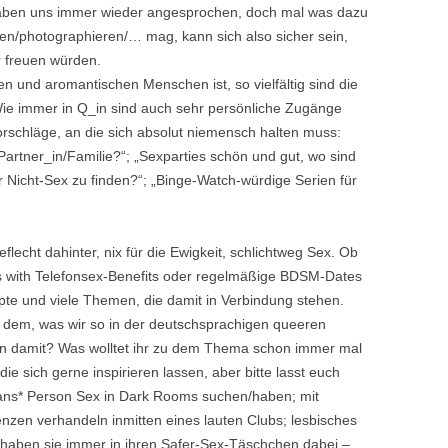
 haben uns immer wieder angesprochen, doch mal was dazu
QUEERULANT_IN AUSGABE 2
en/photographieren/… mag, kann sich also sicher sein,
(CSD UND OSTEUROPA)
 freuen würden.
len und aromantischen Menschen ist, so vielfältig sind die
QUEERULANT_IN AUSGABE 1
e immer in Q_in sind auch sehr persönliche Zugänge
(KEIN SCHWERPUNKT)
chläge, an die sich absolut niemensch halten muss:
Partner_in/Familie?“; „Sexparties schön und gut, wo sind
 Nicht-Sex zu finden?“; „Binge-Watch-würdige Serien für
echt dahinter, nix für die Ewigkeit, schlichtweg Sex. Ob
nds with Telefonsex-Benefits oder regelmäßige BDSM-Dates
pte und viele Themen, die damit in Verbindung stehen.
n dem, was wir so in der deutschsprachigen queeren
en damit? Was wolltet ihr zu dem Thema schon immer mal
ie sich gerne inspirieren lassen, aber bitte lasst euch
trans* Person Sex in Dark Rooms suchen/haben; mit
en verhandeln inmitten eines lauten Clubs; lesbisches
 haben sie immer in ihren Safer-Sex-Täschchen dabei –