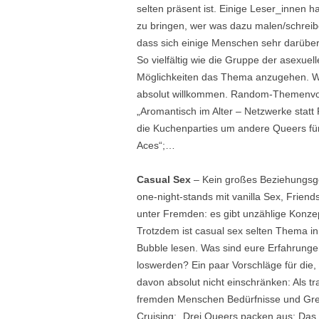
selten präsent ist. Einige Leser_innen
zu bringen, wer was dazu malen/schreib
dass sich einige Menschen sehr darüber
So vielfältig wie die Gruppe der asexuel
Möglichkeiten das Thema anzugehen. Wi
absolut willkommen. Random-Themenvors
„Aromantisch im Alter – Netzwerke statt 
die Kuchenparties um andere Queers für
Aces“;…
Casual Sex
– Kein großes Beziehungsgefl
one-night-stands mit vanilla Sex, Frie
unter Fremden: es gibt unzählige Konze
Trotzdem ist casual sex selten Thema i
Bubble lesen. Was sind eure Erfahrung
loswerden? Ein paar Vorschläge für die, d
davon absolut nicht einschränken: Als 
fremden Menschen Bedürfnisse und Grenz
Cruising; „Drei Queers packen aus: Das