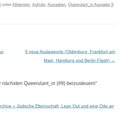
5
unter
Allgemein
,
Aufrufe
,
Ausgaben
,
Queerulant_in Ausgabe 9
ur
9 neue Auslageorte (Oldenburg, Frankfurt am
Main, Hamburg und Berlin-Flash)
→
ur nächsten Queerulant_in (#9) beizusteuern
“
hive » Jüdische Elternschaft, Lean Out und eine Ode an