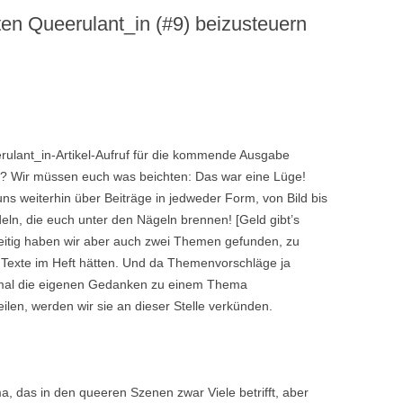
ten Queerulant_in (#9) beizusteuern
CASUAL SEX)
QUEERULANT_IN AUSGABE 8
(TRANS* UND ELTERNSCHAFT)
QUEERULANT_IN AUSGABE 7
(NICHT_BEZIEHUNGEN/BEZIEHUNGEN)
erulant_in-Artikel-Aufruf für die kommende Ausgabe
QUEERULANT_IN AUSGABE 6
? Wir müssen euch was beichten: Das war eine Lüge!
(GIRLFAGS UND GUYDYKES)
uns weiterhin über Beiträge in jedweder Form, von Bild bis
ln, die euch unter den Nägeln brennen! [Geld gibt’s
QUEERULANT_IN AUSGABE 5
hzeitig haben wir aber auch zwei Themen gefunden, zu
(KEIN SCHWERPUNKT)
 Texte im Heft hätten. Und da Themenvorschläge ja
h mal die eigenen Gedanken zu einem Thema
QUEERULANT_IN AUSGABE 4
en, werden wir sie an dieser Stelle verkünden.
(KEIN SCHWERPUNKT)
QUEERULANT_IN AUSGABE 3
(TRANS* UND
a, das in den queeren Szenen zwar Viele betrifft, aber
GESCHLECHTSIDENTITÄT)