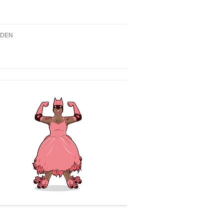
NDEN
2019 – DIE DREI ??? UND
PUR DES TRANS*/QUEEREN
EN
NTS
N
019, 18.00H – WIR SIND
K! QUEER GE_LESEN –
NZIG WAHRE
ULANT_IN(1) LESUNG
2019, 18.00H – ERÖFFNUNG
USSTELLUNG „TRANS*-
TÄTEN“