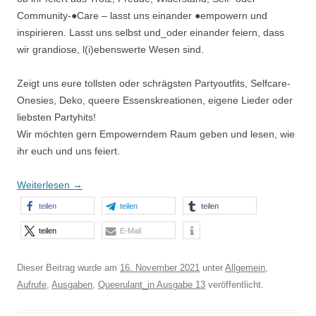
Community-●Care – lasst uns einander ●empowern und
inspirieren. Lasst uns selbst und_oder einander feiern, dass
wir grandiose, l(i)ebenswerte Wesen sind.
Zeigt uns eure tollsten oder schrägsten Partyoutfits, Selfcare-
Onesies, Deko, queere Essenskreationen, eigene Lieder oder
liebsten Partyhits!
Wir möchten gern Empowerndem Raum geben und lesen, wie
ihr euch und uns feiert.
Weiterlesen
→
teilen
teilen
teilen
teilen
E-Mail
Dieser Beitrag wurde am
16. November 2021
unter
Allgemein
,
Aufrufe
,
Ausgaben
,
Queerulant_in Ausgabe 13
veröffentlicht.