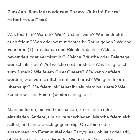
Zum Jubiläum laden wir zum Thema „Jubeln! Feiern!
Feten! Feste!“ ein:
Was feiert ihr? Warum? Wie? Und mit wem? Was bedeutet
euch feiern? Was oder wem möchtet ihr Raum geben? Welche
●queeren (1) Traditionen und Rituale habt ihr? Welche
bewundert oder vermisst ihr? Welche Bräuche oder Feiertage
wünscht ihr euch? Auf welche seid ihr stolz? Was bringt euch
zum Jubeln? Wie feiern Quiet Queers? Wie kann gefeiert
werden, was vermeintlich nicht feierbar ist? Wie geht feiern
überhaupt? Wie feiern wir/ feiert ihr als Marginalisierte? Wie
können wir uns Feiern (wieder) aneignen?
Manche feiern, um wertzuschätzen, zu erinnern oder
einzuladen. Andere, um zu verabschieden. Manche feiern sich
selbst, und andere sich gegenseitig. Ob alleine oder
zusammen, ob Fetenmuffel oder Partyqueer, ob laut oder still,
ob ihr feiert aus Trotz, Freude, Widerstand, Self- oder