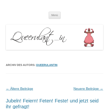
Queerulant_in – Queere Theorien
Zum
und Praxen
Menü
Inhalt
springen
ARCHIV DES AUTORS:
QUEERULANTIN
Beitrags-
←
Ältere Beiträge
Neuere Beiträge
→
Navigation
Jubeln! Feiern! Feten! Feste! und jetzt seid
ihr gefragt!