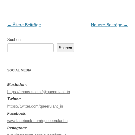
Beitrags-
←
Ältere Beiträge
Neuere Beiträge
→
Navigation
Suchen
Suchen
SOCIAL MEDIA
Mastodon:
https://chaos.social/@queerulant_in
Twitter:
https://twitter.com/queerulant_in
Facebook:
www.facebook.com/queeeerulantin
Instagram: