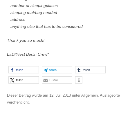
– number of sleepingplaces
– sleeping mat/bag needed
– address
– anything else that has to be considered
Thank you so much!
LaDIYfest Berlin Crew“
teilen
teilen
teilen
teilen
E-Mail
Dieser Beitrag wurde am
12. Juli 2013
unter
Allgemein
,
Auslageorte
veröffentlicht.