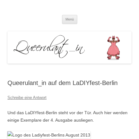
Queerulant_in – Queere Theorien
Zum
und Praxen
Menü
Inhalt
springen
Queerulant_in auf dem LaDIYfest-Berlin
Schreibe eine Antwort
Und das LaDIYfest-Berlin steht vor der Tür. Auch hier werden
einige Exemplare der 4. Ausgabe ausliegen.