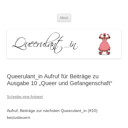
Queerulant_in – Queere Theorien
Zum
und Praxen
Menü
Inhalt
springen
Queerulant_in Aufruf für Beiträge zu
Ausgabe 10 „Queer und Gefangenschaft“
Schreibe eine Antwort
Aufruf, Beiträge zur nächsten Queerulant_in (#10)
beizusteuern