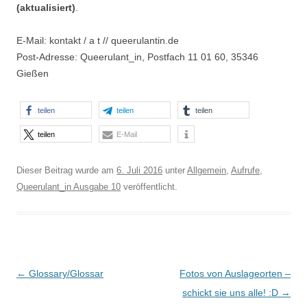
(aktualisiert)
.
E-Mail: kontakt / a t // queerulantin.de
Post-Adresse: Queerulant_in, Postfach 11 01 60, 35346
Gießen
teilen
teilen
teilen
teilen
E-Mail
Dieser Beitrag wurde am
6. Juli 2016
unter
Allgemein
,
Aufrufe
,
Queerulant_in Ausgabe 10
veröffentlicht.
Beitrags-
←
Glossary/Glossar
Fotos von Auslageorten –
Navigation
schickt sie uns alle! :D
→