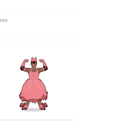
NDEN
2019 – DIE DREI ??? UND
PUR DES TRANS*/QUEEREN
EN
NTS
N
019, 18.00H – WIR SIND
K! QUEER GE_LESEN –
NZIG WAHRE
ULANT_IN(1) LESUNG
2019, 18.00H – ERÖFFNUNG
USSTELLUNG „TRANS*-
TÄTEN“