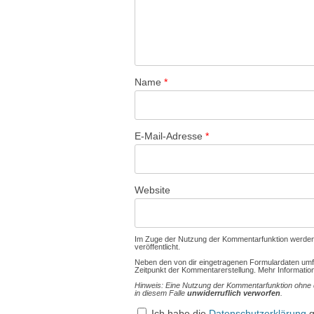
Name
*
E-Mail-Adresse
*
Website
Im Zuge der Nutzung der Kommentarfunktion werden 
veröffentlicht.
Neben den von dir eingetragenen Formulardaten umf
Zeitpunkt der Kommentarerstellung. Mehr Information
Hinweis: Eine Nutzung der Kommentarfunktion ohne d
in diesem Falle
unwiderruflich verworfen
.
Ich habe die
Datenschutzerklärung
g