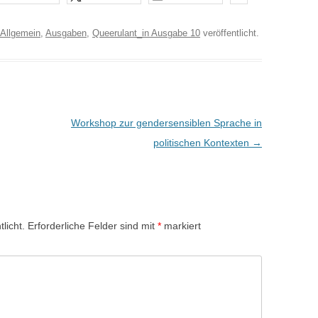
QUEERULANT_IN AUSGABE 2
Allgemein
,
Ausgaben
,
Queerulant_in Ausgabe 10
veröffentlicht.
(CSD UND OSTEUROPA)
QUEERULANT_IN AUSGABE 1
(KEIN SCHWERPUNKT)
Workshop zur gendersensiblen Sprache in
politischen Kontexten
→
licht.
Erforderliche Felder sind mit
*
markiert