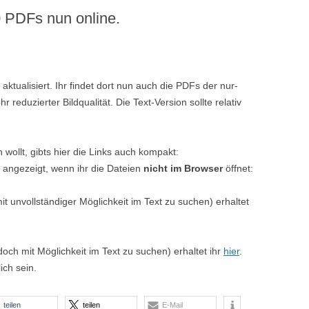
 PDFs nun online.
CASUAL SEX)
QUEERULANT_IN AUSGABE 8
(TRANS* UND ELTERNSCHAFT)
aktualisiert. Ihr findet dort nun auch die PDFs der nur-
QUEERULANT_IN AUSGABE 7
 reduzierter Bildqualität. Die Text-Version sollte relativ
(NICHT_BEZIEHUNGEN/BEZIEHUNGEN)
QUEERULANT_IN AUSGABE 6
(GIRLFAGS UND GUYDYKES)
n wollt, gibts hier die Links auch kompakt:
 angezeigt, wenn ihr die Dateien
nicht im Browser
öffnet:
QUEERULANT_IN AUSGABE 5
(KEIN SCHWERPUNKT)
it unvollständiger Möglichkeit im Text zu suchen) erhaltet
QUEERULANT_IN AUSGABE 4
(KEIN SCHWERPUNKT)
doch mit Möglichkeit im Text zu suchen) erhaltet ihr
hier
.
ich sein.
QUEERULANT_IN AUSGABE 3
(TRANS* UND
GESCHLECHTSIDENTITÄT)
teilen
teilen
E-Mail