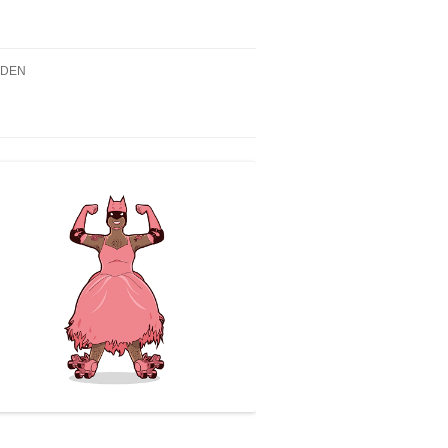
NDEN
2019 – DIE DREI ??? UND
PUR DES TRANS*/QUEEREN
EN
NTS
N
019, 18.00H – WIR SIND
K! QUEER GE_LESEN –
NZIG WAHRE
ULANT_IN(1) LESUNG
2019, 18.00H – ERÖFFNUNG
USSTELLUNG „TRANS*-
TÄTEN“