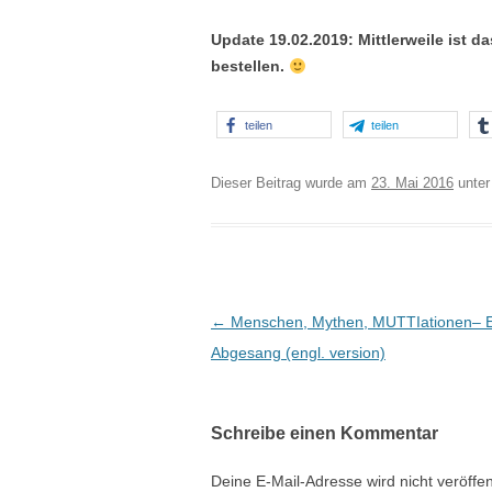
Update 19.02.2019: Mittlerweile ist d
bestellen.
teilen
teilen
Dieser Beitrag wurde am
23. Mai 2016
unte
Beitrags-
←
Menschen, Mythen, MUTTIationen– E
Navigation
Abgesang (engl. version)
Schreibe einen Kommentar
Deine E-Mail-Adresse wird nicht veröffent