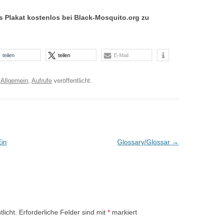
QUEERULANT_IN AUSGABE 2
as Plakat kostenlos bei Black-Mosquito.org zu
(CSD UND OSTEUROPA)
QUEERULANT_IN AUSGABE 1
teilen
teilen
E-Mail
(KEIN SCHWERPUNKT)
r
Allgemein
,
Aufrufe
veröffentlicht.
in
Glossary/Glossar
→
licht.
Erforderliche Felder sind mit
*
markiert