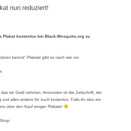
at nun reduziert!
CASUAL SEX)
QUEERULANT_IN AUSGABE 8
(TRANS* UND ELTERNSCHAFT)
as Plakat kostenlos bei Black-Mosquito.org zu
QUEERULANT_IN AUSGABE 7
(NICHT_BEZIEHUNGEN/BEZIEHUNGEN)
QUEERULANT_IN AUSGABE 6
tzen kannst“-Plakate gibt es nach wie vor:
(GIRLFAGS UND GUYDYKES)
in
QUEERULANT_IN AUSGABE 5
(KEIN SCHWERPUNKT)
 das wir Geld nehmen. Ansonsten ist die Zeitschrift, der
QUEERULANT_IN AUSGABE 4
und alles andere für euch kostenlos. Falls ihr also ein
(KEIN SCHWERPUNKT)
 uns über den Kauf einiger Plakate!
QUEERULANT_IN AUSGABE 3
-Shop:
(TRANS* UND
GESCHLECHTSIDENTITÄT)